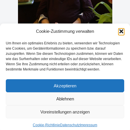
Cookie-Zustimmung verwalten
Um Ihnen ein optimales Erlebnis zu bieten, verwenden wir Technologien
wie Cookies, um Geräteinformationen zu speichern bzw. darauf
zuzugreifen. Wenn Sie diesen Technologien zustimmen, können wir Daten
wie das Surfverhalten oder eindeutige IDs auf dieser Website verarbeiten.
Wenn Sie Ihre Zustimmung nicht erteilen oder zurückziehen, können
VORHERIGE
NÄCHSTER
bestimmte Merkmale und Funktionen beeinträchtigt werden.
KAMTSCHTAKA – Im
Call for Papers — 22.
Feuerreich des Bären
Deutsch-Russische
Akzeptieren
Begegnungen
Ablehnen
Voreinstellungen anzeigen
Cookie-Richtlinie
Datenschutz
Impressum
© {current_year} | {site_title}