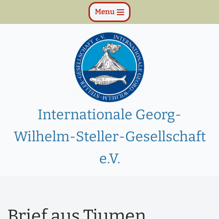
Menu
Zum
Inhalt
springen
Internationale Georg-
Wilhelm-Steller-Gesellschaft
e.V.
Brief aus Tjumen