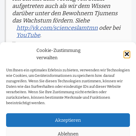
aufgetreten auch als wir dem Wissen
darüber unter den Bewohnern Tjumens
das Wachstum fördern. Siehe
http://vk.com/scienceslamtmn
oder bei
YouTube
.
Cookie-Zustimmung
…
verwalten
Mit herzlichen Gruessen Dmitrij Gogolew.
Um Ihnen ein optimales Erlebnis zu bieten, verwenden wir Technologien
wie Cookies, um Geräteinformationen zu speichern bzw. darauf
zuzugreifen. Wenn Sie diesen Technologien zustimmen, können wir
Daten wie das Surfverhalten oder eindeutige IDs auf dieser Website
verarbeiten. Wenn Sie Ihre Zustimmung nicht erteilen oder
zurückziehen, können bestimmte Merkmale und Funktionen
beeinträchtigt werden.
VORHERIGE
NÄCHSTER
Die Ordnungen der Dinge
KAMTSCHATKA winters –
Akzeptieren
Bilder von Very Barth
Ablehnen