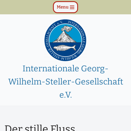
Menu
Zum
Inhalt
springen
Internationale Georg-
Wilhelm-Steller-Gesellschaft
e.V.
Der stille Fluss