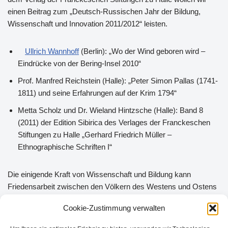
einen Beitrag zum „Deutsch-Russischen Jahr der Bildung,
Wissenschaft und Innovation 2011/2012“ leisten.
Ullrich Wannhoff
(Berlin): „Wo der Wind geboren wird –
Eindrücke von der Bering-Insel 2010“
Prof. Manfred Reichstein (Halle): „Peter Simon Pallas (1741-
1811) und seine Erfahrungen auf der Krim 1794“
Metta Scholz und Dr. Wieland Hintzsche (Halle): Band 8
(2011) der Edition Sibirica des Verlages der Franckeschen
Stiftungen zu Halle „Gerhard Friedrich Müller –
Ethnographische Schriften I“
Die einigende Kraft von Wissenschaft und Bildung kann
Friedensarbeit zwischen den Völkern des Westens und Ostens
bedeuten. Diesen Begegnungsraum über drei Jahrhunderte als
Cookie-Zustimmung verwalten
aktiven Beitrag zur europäischen Integration will die
Veranstaltung zu Ehren Georg Wilhelm Stellers zeigen.