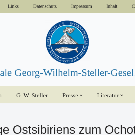
Links
Datenschutz
Impressum
Inhalt
C
nale Georg-Wilhelm-Steller-Gesell
m
G. W. Steller
Presse
Literatur
ge Ostsibiriens zum Ocho