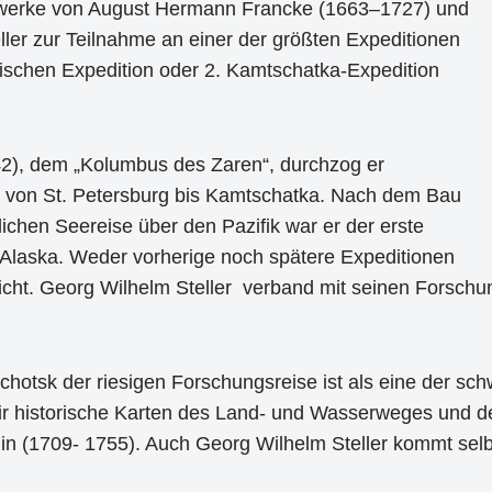
zwerke von August Hermann Francke (1663–1727) und
eller zur Teilnahme an einer der größten Expeditionen
dischen Expedition oder 2. Kamtschatka-Expedition
42), dem „Kolumbus des Zaren“, durchzog er
t von St. Petersburg bis Kamtschatka. Nach dem Bau
lichen Seereise über den Pazifik war er der erste
 Alaska. Weder vorherige noch spätere Expeditionen
icht. Georg Wilhelm Steller verband mit seinen Forsch
hotsk der riesigen Forschungsreise ist als eine der sch
ir historische Karten des Land- und Wasserweges und de
n (1709- 1755). Auch Georg Wilhelm Steller kommt sel