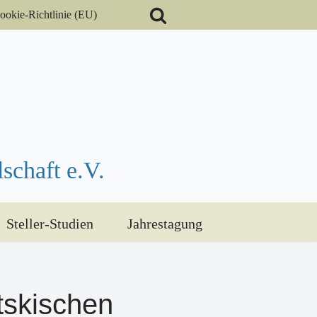
ookie-Richtlinie (EU)
schaft e.V.
Steller-Studien
Jahrestagung
tskischen