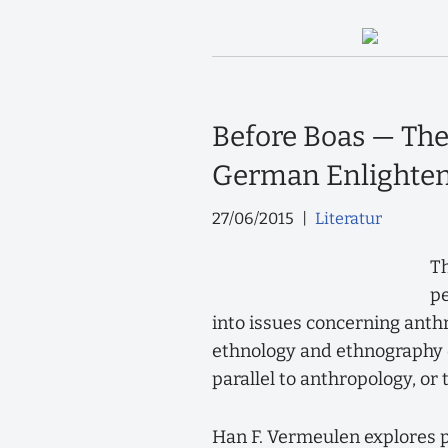
Before Boas — The
German Enlighten
27/06/2015
Literatur
Th
pe
into issues concerning anth
ethnology and ethnography o
parallel to anthropology, or 
Han F. Vermeulen explores p