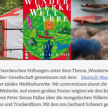
 Franckeschen Stiftungen unter dem Thema „Wunderw
teller-Gesellschaft gemeinsam mit dem
Deutsch-Mon
ist idelles Weltkulturerbe. Wir unterstützen damit di
elterbe.
Auf einem großen Poster zeigten wir den Bau
on Peter Simon Pallas über die mongolischen Völker
en und Trockenfilzen. Mit den von Gerhard Schwarz 