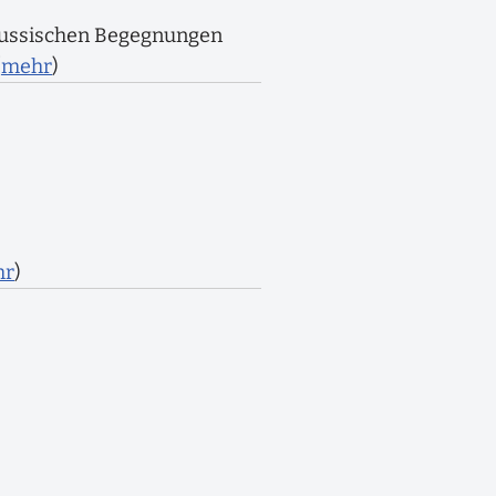
-russischen Begegnungen
(
mehr
)
hr
)