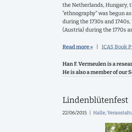
the Netherlands, Hungary, th
“ethnography” was begun as 
during the 1730s and 1740s,
(Austria) during the 1770s 
Read more »
|
ICAS Book P
Han F. Vermeulen is a resear
He is also a member of our S
Lindenblütenfest
22/06/2015
Halle
,
Veranstalt