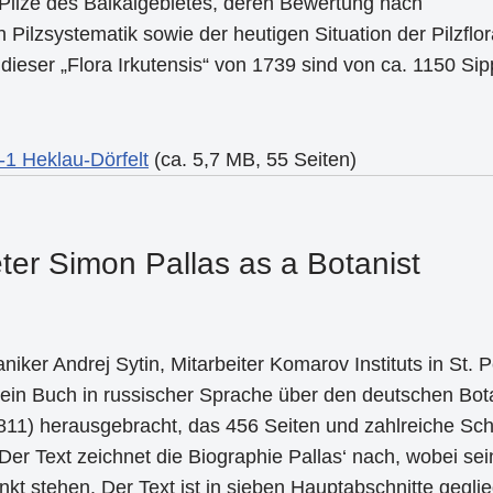
Pilze des Baikalgebietes, deren Bewertung nach
 Pilzsystematik sowie der heutigen Situation der Pilzflo
n dieser „Flora Irkutensis“ von 1739 sind von ca. 1150 Si
3-1 Heklau-Dörfelt
(ca. 5,7 MB, 55 Seiten)
eter Simon Pallas as a Botanist
niker Andrej Sytin, Mitarbeiter Komarov Instituts in St. P
 ein Buch in russischer Sprache über den deutschen Bot
811) herausgebracht, das 456 Seiten und zahlreiche Sc
 Der Text zeichnet die Biographie Pallas‘ nach, wobei se
kt stehen. Der Text ist in sieben Hauptabschnitte geglie