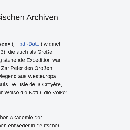
sischen Archiven
iven«
(
pdf-Datei
) widmet
3), die auch als Große
ng stehende Expedition war
h Zar Peter den Großen
wiegend aus Westeuropa
is De l’Isle de la Croyère,
r Weise die Natur, die Völker
schen Akademie der
nen entweder in deutscher