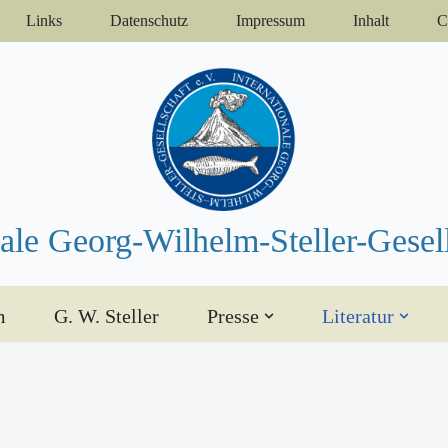
Links
Datenschutz
Impressum
Inhalt
C
nale Georg-Wilhelm-Steller-Gesell
m
G. W. Steller
Presse
Literatur