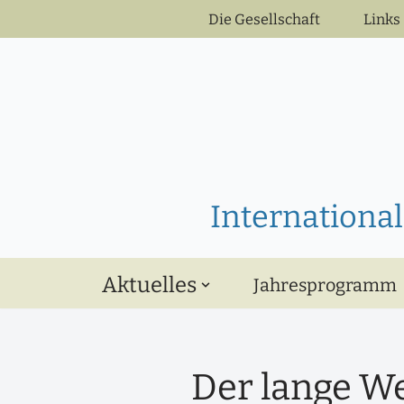
Die Gesellschaft
Links
Zum
Inhalt
springen
International
Aktuelles
Jahresprogramm
Der lange W