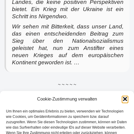
Landes, die keine positiven Perspektiven
bietet. Ein Krieg mit der Ukraine ist ein
Schritt ins Nirgendwo.
Wir sehen mit Bitterkeit, dass unser Land,
das einen entscheidenden Beitrag zum
Sieg über den Nationalsozialismus
geleistet hat, nun zum Anstifter eines
neuen Krieges auf dem europäischen
Kontinent geworden ist. …
~ ~ ~ ~ ~
Cookie-Zustimmung verwalten
Update 06.03.2022:
Die Seiten von trv-science.ru sind teilweise
nicht mehr oder nicht immer erreichbar.
Um Ihnen ein optimales Erlebnis zu bieten, verwenden wir Technologien
wie Cookies, um Geräteinformationen zu speichern bzw. darauf
zuzugreifen. Wenn Sie diesen Technologien zustimmen, können wir Daten
wie das Surfverhalten oder eindeutige IDs auf dieser Website verarbeiten.
Wenn Sie Ihre Zustimmung nicht erteilen oder zurückziehen, können